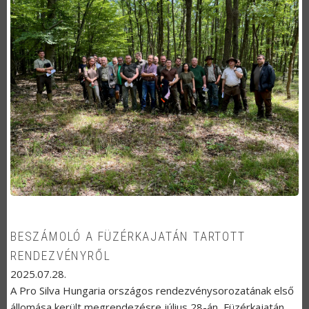
BESZÁMOLÓ A FÜZÉRKAJATÁN TARTOTT
RENDEZVÉNYRŐL
2025.07.28.
A Pro Silva Hungaria országos rendezvénysorozatának első
állomása került megrendezésre július 28-án, Füzérkajatán.