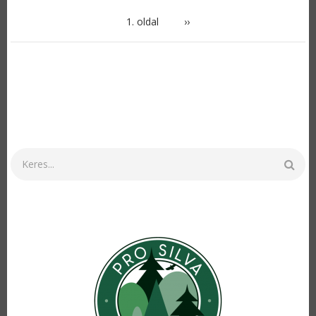
OLDALSZÁMOZÁS
1. oldal
Következő
››
oldal
Keresés