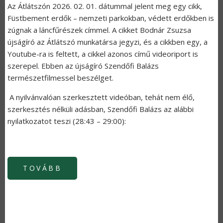
Az Átlátszón 2026. 02. 01. dátummal jelent meg egy cikk,
Füstbement erdők – nemzeti parkokban, védett erdőkben is
zúgnak a láncfűrészek címmel. A cikket Bodnár Zsuzsa
újságíró az Átlátszó munkatársa jegyzi, és a cikkben egy, a
Youtube-ra is feltett, a cikkel azonos című videoriport is
szerepel. Ebben az újságíró Szendőfi Balázs
természetfilmessel beszélget.
A nyilvánvalóan szerkesztett videóban, tehát nem élő,
szerkesztés nélküli adásban, Szendőfi Balázs az alábbi
nyilatkozatot teszi (28:43 – 29:00):
TOVÁBB