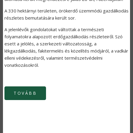
A 330 hektárnyi területen, örökerdő üzemmódú gazdálkodás
részletes bemutatására került sor.
A jelenlévők gondolatokat váltottak a természeti
folyamatokra alapozott erdőgazdálkodás részleteiről. Szó
esett a jelölés, a szerkezeti változatosság, a
lékgazdálkodás, fakitermelés és közelítés módjáról, a vadkár
elleni védekezésről, valamint természetvédelmi
vonatkozásokról.
TOVÁBB