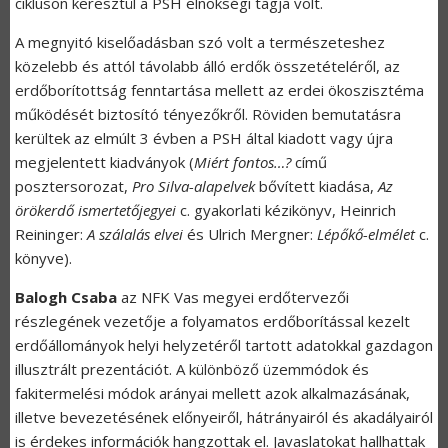
cikluson keresztül a PSH elnökségi tagja volt.
A megnyitó kiselőadásban szó volt a természeteshez
közelebb és attól távolabb álló erdők összetételéről, az
erdőborítottság fenntartása mellett az erdei ökoszisztéma
működését biztosító tényezőkről. Röviden bemutatásra
kerültek az elmúlt 3 évben a PSH által kiadott vagy újra
megjelentett kiadványok (
Miért fontos…?
című
posztersorozat,
Pro Silva-alapelvek
bővített kiadása,
Az
örökerdő ismertetőjegyei
c. gyakorlati kézikönyv, Heinrich
Reininger:
A szálalás elvei
és Ulrich Mergner:
Lépőkő-elmélet
c.
könyve).
Balogh Csaba
az NFK Vas megyei erdőtervezői
részlegének vezetője a folyamatos erdőborítással kezelt
erdőállományok helyi helyzetéről tartott adatokkal gazdagon
illusztrált prezentációt. A különböző üzemmódok és
fakitermelési módok arányai mellett azok alkalmazásának,
illetve bevezetésének előnyeiről, hátrányairól és akadályairól
is érdekes információk hangzottak el. Javaslatokat hallhattak