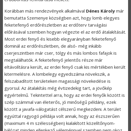
Korábban más rendezvények alkalmával
Dénes Károly
már
bemutatta Szemenye községben azt, hogy lomb elegyes
feketefenyő erdőrészletben az erdőterv tarvágási
előírásával szemben hogyan végezte el az erdő átalakítását.
Most erdei fenyő és kisebb elegyarányban feketefenyő
dominál az erdőrészletben, de alsó- még inkább
cserjeszintben már cser, tölgy és más lombos fafajok is
megtalálhatók. A feketefenyő jelentős része már
eltávolításra került, az erdei fenyő csak kis mértékben került
kitermelésre. A lombelegy egyedszáma növekszik, a
felszabadított területeken magassági növekedése is
gyorsul. Az átalakítás még évtizedekig tart, a jövőkép
egyértelmű. Tekintettel arra, hogy az erdei fenyők között is
szép számmal van életerős, jó minőségű példány, ezek
között a javafa-válogatást célszerű megkezdeni. A terület
egyúttal ragyogó példája volt annak, hogy az észszerűen
(maximum 4 m szélességben) kialakított közelítőnyom-
hálózat minden ellenkező véleménnyel szemben nem okoz