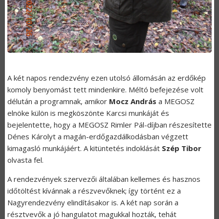
A két napos rendezvény ezen utolsó állomásán az erdőkép
komoly benyomást tett mindenkire. Méltó befejezése volt
délután a programnak, amikor
Mocz András
a MEGOSZ
elnöke külön is megköszönte Karcsi munkáját és
bejelentette, hogy a MEGOSZ Rimler Pál-díjban részesítette
Dénes Károlyt a magán-erdőgazdálkodásban végzett
kimagasló munkájáért. A kitüntetés indoklását
Szép Tibor
olvasta fel.
A rendezvények szervezői általában kellemes és hasznos
időtöltést kívánnak a részvevőknek; így történt ez a
Nagyrendezvény elindításakor is. A két nap során a
résztvevők a jó hangulatot magukkal hozták, tehát