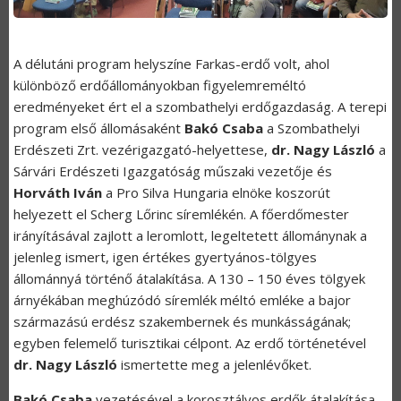
A délutáni program helyszíne Farkas-erdő volt, ahol
különböző erdőállományokban figyelemreméltó
eredményeket ért el a szombathelyi erdőgazdaság. A terepi
program első állomásaként
Bakó Csaba
a Szombathelyi
Erdészeti Zrt. vezérigazgató-helyettese,
dr. Nagy László
a
Sárvári Erdészeti Igazgatóság műszaki vezetője és
Horváth Iván
a Pro Silva Hungaria elnöke koszorút
helyezett el Scherg Lőrinc síremlékén. A főerdőmester
irányításával zajlott a leromlott, legeltetett állománynak a
jelenleg ismert, igen értékes gyertyános-tölgyes
állománnyá történő átalakítása. A 130 – 150 éves tölgyek
árnyékában meghúzódó síremlék méltó emléke a bajor
származású erdész szakembernek és munkásságának;
egyben felemelő turisztikai célpont. Az erdő történetével
dr. Nagy László
ismertette meg a jelenlévőket.
Bakó Csaba
vezetésével a korosztályos erdők átalakítása