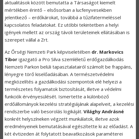
aktualitások között bemutatta a Társaságot kiemelt
mértékben érintő – elsősorban a lucfenyvesekben
jelentkező – erdőkárokat, továbbá a tűzifatermeléssel
kapcsolatos feladatokat. Ez utóbbi tekintetben a helyi
igények mellett az ország távoli területeinek ellátásában is
szerepet vállal a Zrt.
Az Őrségi Nemzeti Park képviseletében
dr. Markovics
Tibor
igazgató a Pro Silva szemléletű erdőgazdálkodás
Nemzeti Parkon belüli tapasztalatairól számolt be frappáns,
lényegre törő kiselőadásában. A természetvédelmi
megközelítés a gazdálkodási szempontok elé helyezi a
természetes folyamatok biztosítását, illetve a védelmi
funkciók érvényesülését. Ismertette a különböző
erdőállományok kezelési stratégiájának alapelveit, a kezelési
rendszerbe való besorolás logikáját.
Világhy Andrásné
konkrét helyszíneken végzett munkálatok, illetve azok
eredményeinek bemutatásával egészítette ki az előadást. A
két évtizeden át folytatott beavatkozások paraméterei