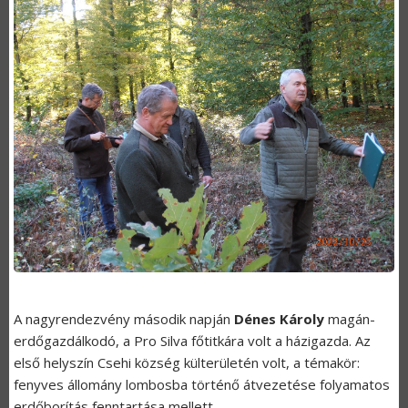
A nagyrendezvény második napján
Dénes Károly
magán-
erdőgazdálkodó, a Pro Silva főtitkára volt a házigazda. Az
első helyszín Csehi község külterületén volt, a témakör:
fenyves állomány lombosba történő átvezetése folyamatos
erdőborítás fenntartása mellett.