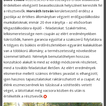
érdekében elvégzett beavatkozások helyszíneit keresték fel
a résztvevők.
Horváth István
kerületvezető erdész a
gazdája az értékes állományban végzett erdőgazdálkodási
munkálatoknak; immár 20 éve irányítja – az elsősorban
lékgazdálkodásra épülő – feladatokat. Szakértelme,
lelkiismeretessége nem csupán az elért eredményekben
tükröződik, hanem garancia egyúttal a szakszerű folytatásra.
A tölgyes és bükkös erdőrészletekben egyaránt kialakulóban
van a többkorú állomány; a természetesség növekedése
szemmel látható. Némelyik bemutatóhelyen hosszas
konzultáció alakult ki mind az eddigi módszerek részleteit,
mind a további feladatokat illetően. Az elért eredmények
elismerése mellett számos értékes javaslat is elhangzott;
igen hasznos tapasztalatokat raktározhatott el a csapat. Az
élénk eszmecserének kis túlzással a sötétedés vetett
véget, a látottakat még vacsora közben és után is
értékelték a résztvevők.