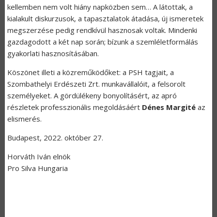
kellemben nem volt hiány napközben sem… A látottak, a
kialakult diskurzusok, a tapasztalatok átadása, új ismeretek
megszerzése pedig rendkívül hasznosak voltak. Mindenki
gazdagodott a két nap során; bízunk a szemléletformálás
gyakorlati hasznosításában.
Köszönet illeti a közreműködőket: a PSH tagjait, a
Szombathelyi Erdészeti Zrt. munkavállalóit, a felsorolt
személyeket. A gördülékeny bonyolításért, az apró
részletek professzionális megoldásáért
Dénes Margité
az
elismerés.
Budapest, 2022. október 27.
Horváth Iván elnök
Pro Silva Hungaria