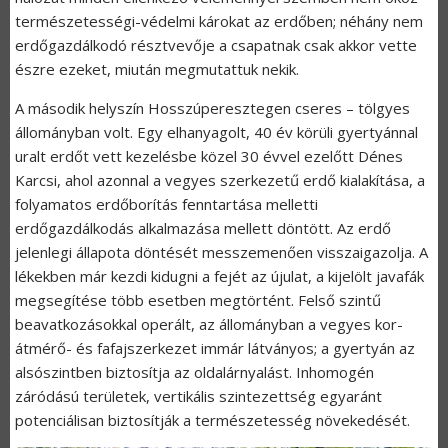
természetességi-védelmi károkat az erdőben; néhány nem
erdőgazdálkodó résztvevője a csapatnak csak akkor vette
észre ezeket, miután megmutattuk nekik.
A második helyszín Hosszúperesztegen cseres – tölgyes
állományban volt. Egy elhanyagolt, 40 év körüli gyertyánnal
uralt erdőt vett kezelésbe közel 30 évvel ezelőtt Dénes
Karcsi, ahol azonnal a vegyes szerkezetű erdő kialakítása, a
folyamatos erdőborítás fenntartása melletti
erdőgazdálkodás alkalmazása mellett döntött. Az erdő
jelenlegi állapota döntését messzemenően visszaigazolja. A
lékekben már kezdi kidugni a fejét az újulat, a kijelölt javafák
megsegítése több esetben megtörtént. Felső szintű
beavatkozásokkal operált, az állományban a vegyes kor-
átmérő- és fafajszerkezet immár látványos; a gyertyán az
alsószintben biztosítja az oldalárnyalást. Inhomogén
záródású területek, vertikális szintezettség egyaránt
potenciálisan biztosítják a természetesség növekedését.