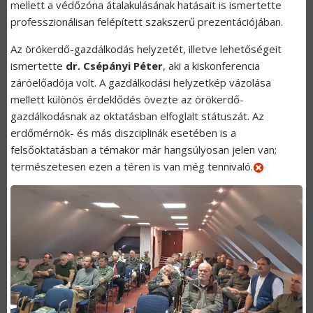
mellett a védőzóna átalakulásának hatásait is ismertette
professzionálisan felépített szakszerű prezentációjában.
Az örökerdő-gazdálkodás helyzetét, illetve lehetőségeit
ismertette
dr.
Csépányi Péter
, aki a kiskonferencia
záróelőadója volt. A gazdálkodási helyzetkép vázolása
mellett különös érdeklődés övezte az örökerdő-
gazdálkodásnak az oktatásban elfoglalt státuszát. Az
erdőmérnök- és más diszciplinák esetében is a
felsőoktatásban a témakör már hangsúlyosan jelen van;
természetesen ezen a téren is van még tennivaló.